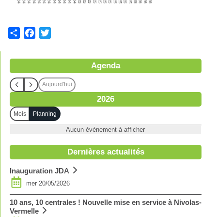
S
F
T
h
a
w
a
c
i
Agenda
r
e
t
e
b
t
Aujourd'hui
o
e
2026
o
r
k
Mois
Planning
Aucun événement à afficher
Dernières actualités
Inauguration JDA
mer 20/05/2026
10 ans, 10 centrales ! Nouvelle mise en service à Nivolas-
Vermelle