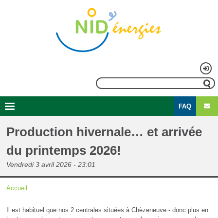
Aller
au
contenu
principal
Menu
Rechercher
du
FAQ
compte
Second
Navigation
de
menu
principale
Production hivernale… et arrivée
l'utilisateur
du printemps 2026!
Vendredi 3 avril 2026 - 23:01
Accueil
Fil
Il est habituel que nos 2 centrales situées à Chèzeneuve - donc plus en
d'Ariane