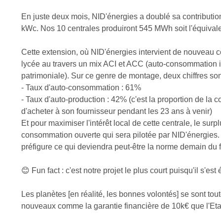
En juste deux mois, NID'énergies a doublé sa contribution
kWc. Nos 10 centrales produiront 545 MWh soit l'équival
Cette extension, où NID'énergies intervient de nouveau co
lycée au travers un mix ACI et ACC (auto-consommation i
patrimoniale). Sur ce genre de montage, deux chiffres son
- Taux d'auto-consommation : 61%
- Taux d'auto-production : 42% (c'est la proportion de la 
d'acheter à son fournisseur pendant les 23 ans à venir)
Et pour maximiser l'intérêt local de cette centrale, le su
consommation ouverte qui sera pilotée par NID'énergies
préfigure ce qui deviendra peut-être la norme demain du fai
😊 Fun fact : c'est notre projet le plus court puisqu'il s'es
Les planètes [en réalité, les bonnes volontés] se sont tou
nouveaux comme la garantie financière de 10k€ que l'Etat