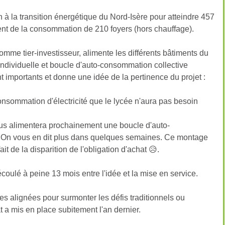
N°15
 à la transition énergétique du Nord-Isère pour atteindre 457
N°14
ent de la consommation de 210 foyers (hors chauffage).
N°13
mme tier-investisseur, alimente les différents bâtiments du
N°12
ndividuelle et boucle d'auto-consommation collective
t importants et donne une idée de la pertinence du projet :
N°11
N°10
consommation d'électricité que le lycée n'aura pas besoin
N°9 
rplus alimentera prochainement une boucle d'auto-
. On vous en dit plus dans quelques semaines. Ce montage
N°8 
t de la disparition de l'obligation d'achat 😥.
N°7 
t écoulé à peine 13 mois entre l'idée et la mise en service.
N°6 
tes alignées pour surmonter les défis traditionnels ou
N°5 
 a mis en place subitement l'an dernier.
N°4 