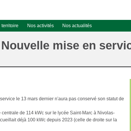
 territoire
Nos activités
Nos actualités
Conférence "Energies
N°23
Economies
Flash Info
! Nouvelle mise en servi
Consommer moins a
d'énergies
Rejoindre l'équipe
N°22
Dans la presse
quotidien"
bénévole
Accompagnement des
N°21
Certificats d'Économi
projets PV - Solarcoop
Devenir actionnaire
d'Énergie (CEE)
N°20
Projet PV n°1
Projets
photovoltaïques
N°19
Projet PV n°2
Chiffres clés
N°18
service le 13 mars dernier n'aura pas conservé son statut de
N°17
 centrale de 114 kWc sur le lycée Saint-Marc à Nivolas-
N°16
cueillait déjà 100 kWc depuis 2023 (celle de droite sur la