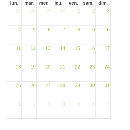
 - Sept. 2022
lun.
mar.
mer.
jeu.
ven.
sam.
dim.
27
28
29
30
1
2
3
 - Mai 2022
 - Janvier 2022
4
5
6
7
8
9
10
 - Nov. 2021
 - Sept. 2021
11
12
13
14
15
16
17
 - Juillet 2021
18
19
20
21
22
23
24
- Mai 2021
- Mars 2021
25
26
27
28
29
30
31
- Janvier 2021
1
2
3
4
5
6
7
- Nov. 2020
- Sept. 2020
- Juillet 2020