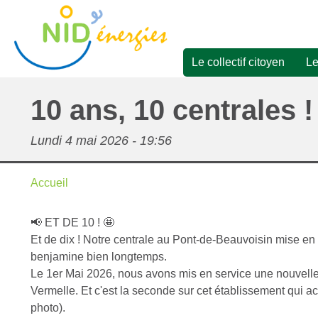
Aller
au
contenu
principal
Le collectif citoyen
Le
Navigation
Présentation
principale
10 ans, 10 centrales 
Nous rejoindre
Lundi 4 mai 2026 - 19:56
Rapports d'activité, PV
d'AG, Bilans comptables
Accueil
Fil
Le conseil de gestion &
l'équipe bénévole
📢 ET DE 10 ! 🤩
d'Ariane
Et de dix ! Notre centrale au Pont-de-Beauvoisin mise en 
benjamine bien longtemps.
Le 1er Mai 2026, nous avons mis en service une nouvelle
Vermelle. Et c'est la seconde sur cet établissement qui ac
photo).