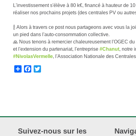
L'investissement s'élève à 80 k€, financé à hauteur de 10 k
réaliser nos prochains projets (des centrales PV ou autres
🍾 Alors à travers ce post nous partageons avec vous la jo
un pied dans l'auto-consommation collective.
🙏 Nous tenons à remercier chaleureusement l'OGEC du l
et l'extension du partenariat, l'entreprise
#Chanut
, notre 
#NivolasVermelle
, l'Association Nationale des Centrale
S
F
T
h
a
w
a
c
i
r
e
t
e
b
t
o
e
o
r
k
Suivez-nous sur les
Navig