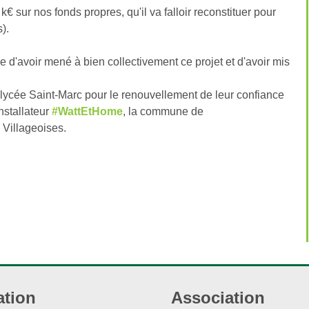
€ sur nos fonds propres, qu'il va falloir reconstituer pour
N°3 
).
N°2 
ie d'avoir mené à bien collectivement ce projet et d'avoir mis
N°1 
ycée Saint-Marc pour le renouvellement de leur confiance
installateur
#WattEtHome
, la commune de
s Villageoises
.
ation
Association